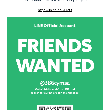
English school delivered directly to your phone.
https://lin.ee/hsA1TeO